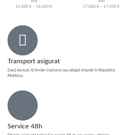
Boa
Boa
15.000
€
–
16.000
€
17.000
€
–
17.500
€
Transport asigurat
Dacă dorești, îți livrăm tractorul sau utilajul oriunde în Republica
Moldova.
Service 48h