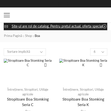
Site-ul are rol de catalog. Pentru prețul actual, oferta specială și disponibilitatea utilajului, apasă „Cere ofertă” și discută cu un consultant.
Prima Pagină
Shop
Boa
Întreținere
,
Stropitori
,
Utilaje
Întreținere
,
Stropitori
,
Utilaje
agricole
agricole
Stropitoare Boa Stomking
Stropitoare Boa Stomking
Seria C
Seria K