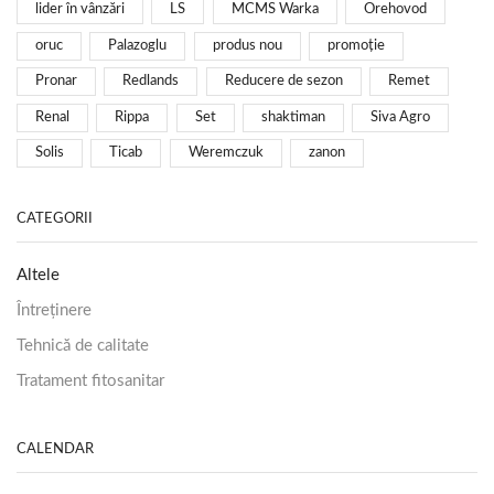
lider în vânzări
LS
MCMS Warka
Orehovod
oruc
Palazoglu
produs nou
promoție
Pronar
Redlands
Reducere de sezon
Remet
Renal
Rippa
Set
shaktiman
Siva Agro
Solis
Ticab
Weremczuk
zanon
CATEGORII
Altele
Întreținere
Tehnică de calitate
Tratament fitosanitar
CALENDAR