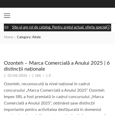
Site-ul are rol de catalog. Pentru prețul actual, oferta specială și disponibilitatea utilajului, apasă „Cere ofertă” și discută cu un consultant.
Home
Category: Altele
Altele
Ozonteh – Marca Comercială a Anului 2025 | 6
distincții naționale
02/06/2026
/
186
/
0
Ozonteh, recunoscută la nivel național în cadrul
concursului „Marca Comercială a Anului 2025” Ozonteh
Impex SRL a fost premiată în cadrul concursului „Marca
Comercială a Anului 2025”, obținând șase distincții
importante pentru activitatea desfășurată în domeniul