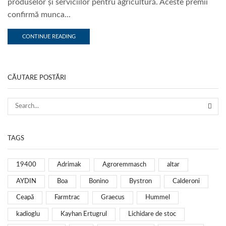
produselor și serviciilor pentru agricultură. Aceste premii
confirmă munca...
CONTINUE READING
CĂUTARE POSTĂRI
TAGS
19400
Adrimak
Agroremmasch
altar
AYDIN
Boa
Bonino
Bystron
Calderoni
Ceapă
Farmtrac
Graecus
Hummel
kadioglu
Kayhan Ertugrul
Lichidare de stoc