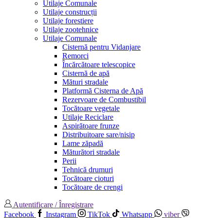
Utilaje Comunale
Utilaje construcții
Utilaje forestiere
Utilaje zootehnice
Utilaje Comunale
Cisternă pentru Vidanjare
Remorci
Încărcătoare telescopice
Cisternă de apă
Mături stradale
Platformă Cisterna de Apă
Rezervoare de Combustibil
Tocătoare vegetale
Utilaje Reciclare
Aspirătoare frunze
Distribuitoare sare/nisip
Lame zăpadă
Măturători stradale
Perii
Tehnică drumuri
Tocătoare cioturi
Tocătoare de crengi
Autentificare / Înregistrare
Facebook
Instagram
TikTok
Whatsapp
viber