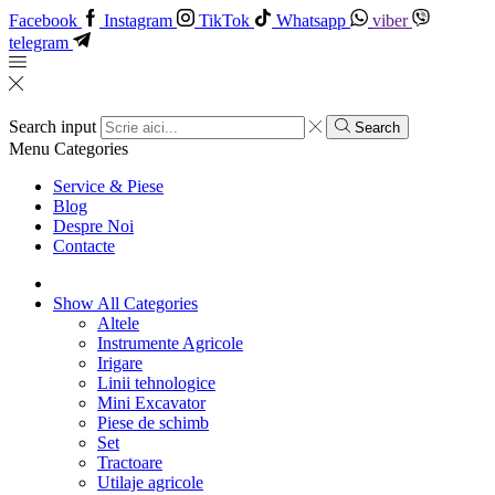
Facebook
Instagram
TikTok
Whatsapp
viber
telegram
Search input
Search
Menu
Categories
Service & Piese
Blog
Despre Noi
Contacte
Show All Categories
Altele
Instrumente Agricole
Irigare
Linii tehnologice
Mini Excavator
Piese de schimb
Set
Tractoare
Utilaje agricole