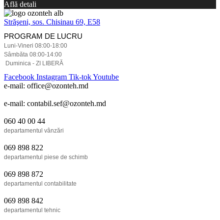
Află detali
Străşeni, sos. Chisinau 69, E58
PROGRAM DE LUCRU
Luni-Vineri 08:00-18:00
Sâmbăta 08:00-14:00
Duminica - ZI LIBERĂ
Facebook
Instagram
Tik-tok
Youtube
e-mail: office@ozonteh.md
e-mail: contabil.sef@ozonteh.md
060 40 00 44
departamentul vânzări
069 898 822
departamentul piese de schimb
069 898 872
departamentul contabilitate
069 898 842
departamentul tehnic