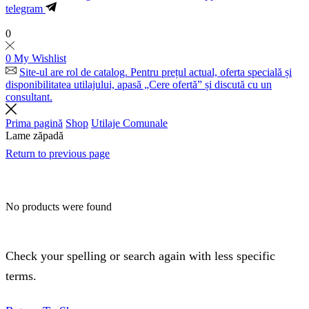
telegram
0
0
My Wishlist
Site-ul are rol de catalog. Pentru prețul actual, oferta specială și
disponibilitatea utilajului, apasă „Cere ofertă” și discută cu un
consultant.
Prima pagină
Shop
Utilaje Comunale
Lame zăpadă
Return to previous page
No products were found
Check your spelling or search again with less specific
terms.