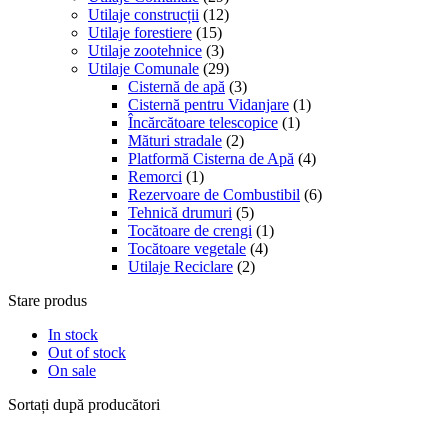
Utilaje construcții
(12)
Utilaje forestiere
(15)
Utilaje zootehnice
(3)
Utilaje Comunale
(29)
Cisternă de apă
(3)
Cisternă pentru Vidanjare
(1)
Încărcătoare telescopice
(1)
Mături stradale
(2)
Platformă Cisterna de Apă
(4)
Remorci
(1)
Rezervoare de Combustibil
(6)
Tehnică drumuri
(5)
Tocătoare de crengi
(1)
Tocătoare vegetale
(4)
Utilaje Reciclare
(2)
Stare produs
In stock
Out of stock
On sale
Sortați după producători