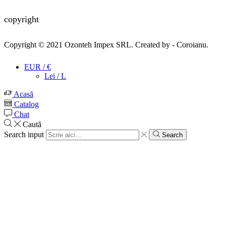
copyright
Copyright © 2021
Ozonteh Impex SRL
. Created by -
Coroianu
.
EUR / €
Lei / L
Acasă
Catalog
Chat
Caută
Search input
Search