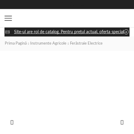
Site-ul are rol de catalog. Pentru prețul actual, oferta specială și disponibilitatea utilajului, apasă „Cere ofertă” și discută cu un consultant.
Prima Pagină
Instrumente Agricole
Ferăstraie Electrice