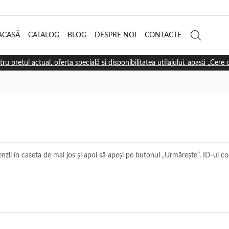
ACASĂ
CATALOG
BLOG
DESPRE NOI
CONTACTE
tru prețul actual, oferta specială și disponibilitatea utilajului, apasă „Cere
ii în caseta de mai jos și apoi să apeși pe butonul „Urmărește”. ID-ul com