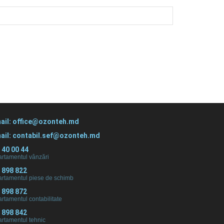
ail: office@ozonteh.md
ail: contabil.sef@ozonteh.md
 40 00 44
rtamentul vânzări
 898 822
rtamentul piese de schimb
 898 872
rtamentul contabilitate
 898 842
rtamentul tehnic