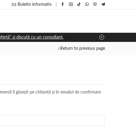
Buletin informativ
 ofertă” și discută cu un consultant.
Return to previous page
enzii îl găsești pe chitanță și în emailul de confirmare