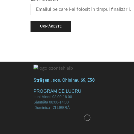
URMĂREȘTE
Străşeni, sos. Chisinau 69, E58
PROGRAM DE LUCRU
Luni-Vineri 08:00-18:00
Sâmbăta 08:00-14:00
Duminica - ZI LIBERĂ