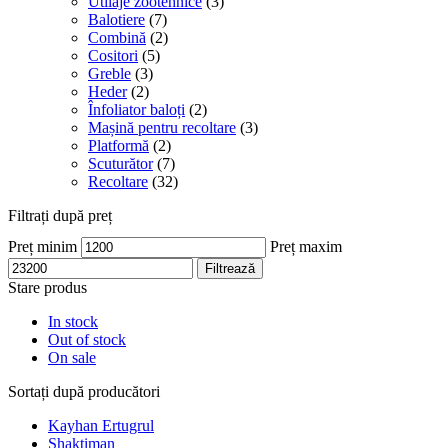
Utilaje zootehnice
(3)
Balotiere
(7)
Combină
(2)
Cositori
(5)
Greble
(3)
Heder
(2)
Înfoliator baloți
(2)
Mașină pentru recoltare
(3)
Platformă
(2)
Scuturător
(7)
Recoltare
(32)
Filtrați după preț
Preț minim
Preț maxim
Filtrează
Stare produs
In stock
Out of stock
On sale
Sortați după producători
Kayhan Ertugrul
Shaktiman