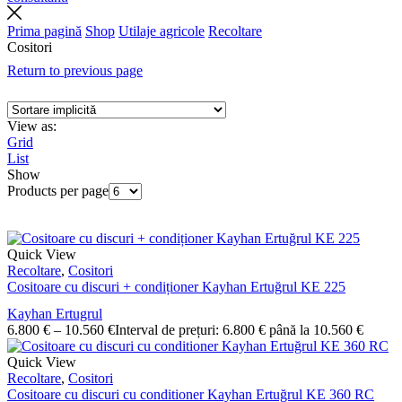
Prima pagină
Shop
Utilaje agricole
Recoltare
Cositori
Return to previous page
View as:
Grid
List
Show
Products per page
Quick View
Recoltare
,
Cositori
Cositoare cu discuri + condiționer Kayhan Ertuğrul KE 225
Kayhan Ertugrul
6.800
€
–
10.560
€
Interval de prețuri: 6.800 € până la 10.560 €
Quick View
Recoltare
,
Cositori
Cositoare cu discuri cu conditioner Kayhan Ertuğrul KE 360 RC