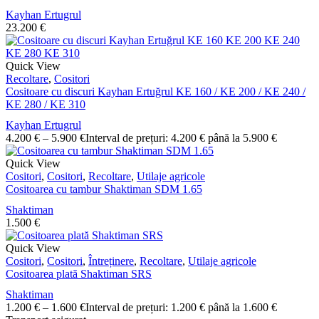
Kayhan Ertugrul
23.200
€
Quick View
Recoltare
,
Cositori
Cositoare cu discuri Kayhan Ertuğrul KE 160 / KE 200 / KE 240 /
KE 280 / KE 310
Kayhan Ertugrul
4.200
€
–
5.900
€
Interval de prețuri: 4.200 € până la 5.900 €
Quick View
Cositori
,
Cositori
,
Recoltare
,
Utilaje agricole
Cositoarea cu tambur Shaktiman SDM 1.65
Shaktiman
1.500
€
Quick View
Cositori
,
Cositori
,
Întreținere
,
Recoltare
,
Utilaje agricole
Cositoarea plată Shaktiman SRS
Shaktiman
1.200
€
–
1.600
€
Interval de prețuri: 1.200 € până la 1.600 €