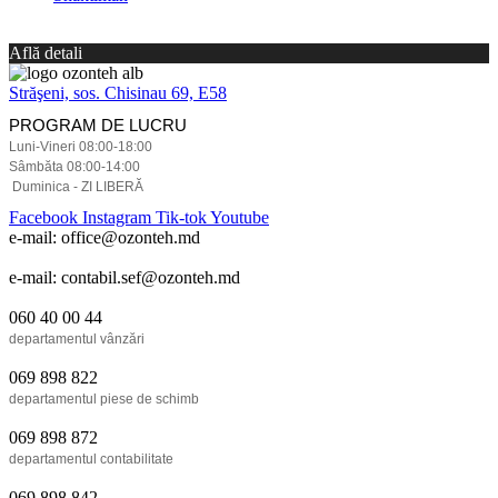
Află detali
Străşeni, sos. Chisinau 69, E58
PROGRAM DE LUCRU
Luni-Vineri 08:00-18:00
Sâmbăta 08:00-14:00
Duminica - ZI LIBERĂ
Facebook
Instagram
Tik-tok
Youtube
e-mail: office@ozonteh.md
e-mail: contabil.sef@ozonteh.md
060 40 00 44
departamentul vânzări
069 898 822
departamentul piese de schimb
069 898 872
departamentul contabilitate
069 898 842