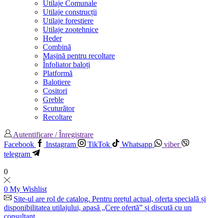
Utilaje Comunale
Utilaje construcții
Utilaje forestiere
Utilaje zootehnice
Heder
Combină
Mașină pentru recoltare
Înfoliator baloți
Platformă
Balotiere
Cositori
Greble
Scuturător
Recoltare
Autentificare / Înregistrare
Facebook
Instagram
TikTok
Whatsapp
viber
telegram
0
0
My Wishlist
Site-ul are rol de catalog. Pentru prețul actual, oferta specială și
disponibilitatea utilajului, apasă „Cere ofertă” și discută cu un
consultant.