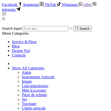
Facebook
Instagram
TikTok
Whatsapp
viber
telegram
Search input
Search
Menu
Categories
Service & Piese
Blog
Despre Noi
Contacte
Show All Categories
Altele
Instrumente Agricole
Irigare
Linii tehnologice
Mini Excavator
Piese de schimb
Set
Tractoare
Utilaje agricole