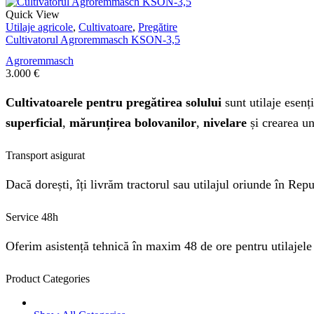
Quick View
Utilaje agricole
,
Cultivatoare
,
Pregătire
Cultivatorul Agroremmasch KSON-3,5
Agroremmasch
3.000
€
Cultivatoarele pentru pregătirea solului
sunt utilaje esenț
superficial
,
mărunțirea bolovanilor
,
nivelare
și crearea u
Transport asigurat
Dacă dorești, îți livrăm tractorul sau utilajul oriunde în Re
Service 48h
Oferim asistență tehnică în maxim 48 de ore pentru utilajele
Product Categories