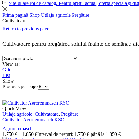
Site-ul are rol de catalog. Pentru prețul actual, oferta specială și di
Prima pagină
Shop
Utilaje agricole
Pregătire
Cultivatoare
Return to previous page
Cultivatoare pentru pregătirea solului înainte de semănat: afâ
View as:
Grid
List
Show
Products per page
Quick View
Utilaje agricole
,
Cultivatoare
,
Pregătire
Cultivator Agroremmasch KSO
Agroremmasch
1.750
€
–
1.850
€
Interval de prețuri: 1.750 € până la 1.850 €