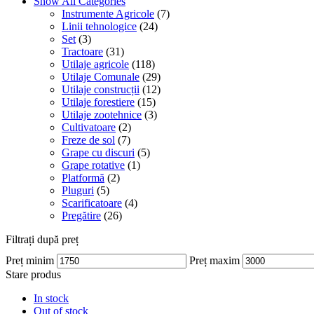
Show All Categories
Instrumente Agricole
(7)
Linii tehnologice
(24)
Set
(3)
Tractoare
(31)
Utilaje agricole
(118)
Utilaje Comunale
(29)
Utilaje construcții
(12)
Utilaje forestiere
(15)
Utilaje zootehnice
(3)
Cultivatoare
(2)
Freze de sol
(7)
Grape cu discuri
(5)
Grape rotative
(1)
Platformă
(2)
Pluguri
(5)
Scarificatoare
(4)
Pregătire
(26)
Filtrați după preț
Preț minim
Preț maxim
Stare produs
In stock
Out of stock