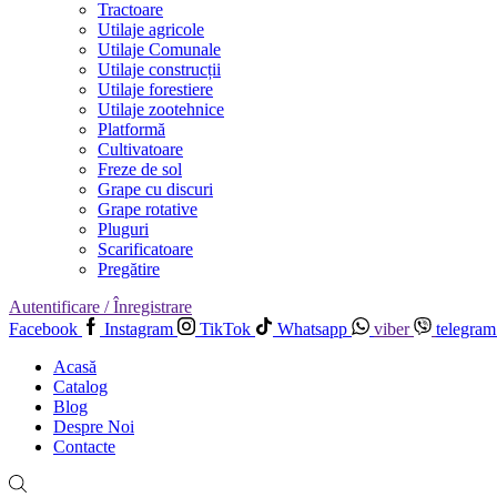
Tractoare
Utilaje agricole
Utilaje Comunale
Utilaje construcții
Utilaje forestiere
Utilaje zootehnice
Platformă
Cultivatoare
Freze de sol
Grape cu discuri
Grape rotative
Pluguri
Scarificatoare
Pregătire
Autentificare / Înregistrare
Facebook
Instagram
TikTok
Whatsapp
viber
telegram
Acasă
Catalog
Blog
Despre Noi
Contacte