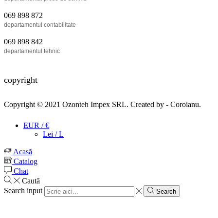
069 898 872
departamentul contabilitate
069 898 842
departamentul tehnic
copyright
Copyright © 2021
Ozonteh Impex SRL
. Created by -
Coroianu
.
EUR / €
Lei / L
Acasă
Catalog
Chat
Caută
Search input
Search