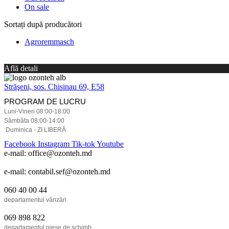
On sale
Sortați după producători
Agroremmasch
Află detali
Străşeni, sos. Chisinau 69, E58
PROGRAM DE LUCRU
Luni-Vineri 08:00-18:00
Sâmbăta 08:00-14:00
Duminica - ZI LIBERĂ
Facebook
Instagram
Tik-tok
Youtube
e-mail: office@ozonteh.md
e-mail: contabil.sef@ozonteh.md
060 40 00 44
departamentul vânzări
069 898 822
departamentul piese de schimb