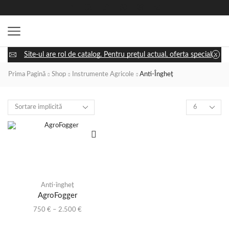
Site-ul are rol de catalog. Pentru prețul actual, oferta specială și disponibilitatea utilajului, apasă „Cere ofertă” și discută cu un consultant.
Prima Pagină
Shop
Instrumente Agricole
Anti-Îngheț
Anti-îngheț
AgroFogger
750
€
–
2.500
€