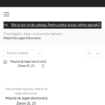
Site-ul are rol de catalog. Pentru prețul actual, oferta specială și disponibilitatea utilajului, apasă „Cere ofertă” și discută cu un consultant.
Prima Pagină
Shop
Instrumente Agricole
Mașini De Legat Electronice
Instrumente Agricole
,
Mașini de
legat electronice
Mașină de legat electronică
Zanon ZL 25