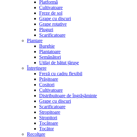
Platformă
Cultivatoare
Freze de sol
Grape cu discuri
Grape rotative
Pluguri
Scarificatoare
Plantare
Burghie
Plantatoare
Semănători
Utilaj de bătut țărușe
Întreținere
Freză cu cadru flexibil
Prășitoare
Cositori
Cultivatoare
Distribuitoare de îngrășăminte
Grape cu discuri
Scarificatoare
Stropitoare
Stropitori
Tocătoare
Tocător
Recoltare