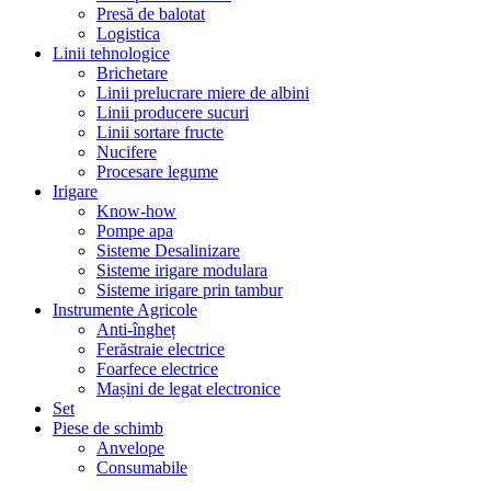
Presă de balotat
Logistica
Linii tehnologice
Brichetare
Linii prelucrare miere de albini
Linii producere sucuri
Linii sortare fructe
Nucifere
Procesare legume
Irigare
Know-how
Pompe apa
Sisteme Desalinizare
Sisteme irigare modulara
Sisteme irigare prin tambur
Instrumente Agricole
Anti-îngheț
Ferăstraie electrice
Foarfece electrice
Mașini de legat electronice
Set
Piese de schimb
Anvelope
Consumabile