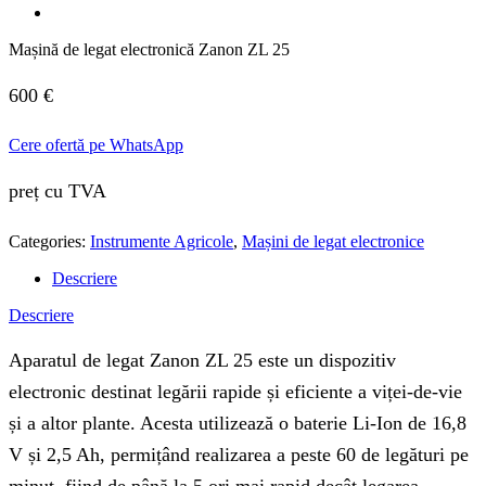
Mașină de legat electronică Zanon ZL 25
600
€
Cere ofertă pe WhatsApp
preț cu TVA
Categories:
Instrumente Agricole
,
Mașini de legat electronice
Descriere
Descriere
Aparatul de legat Zanon ZL 25 este un dispozitiv
electronic destinat legării rapide și eficiente a viței-de-vie
și a altor plante. Acesta utilizează o baterie Li-Ion de 16,8
V și 2,5 Ah, permițând realizarea a peste 60 de legături pe
minut, fiind de până la 5 ori mai rapid decât legarea