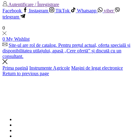
Autentificare / Înregistrare
Facebook
Instagram
TikTok
Whatsapp
viber
telegram
0
0
My Wishlist
Site-ul are rol de catalog. Pentru prețul actual, oferta specială și
disponibilitatea utilajului, apasă „Cere ofertă” și discută cu un
consultant.
Prima pagină
Instrumente Agricole
Mașini de legat electronice
Return to previous page