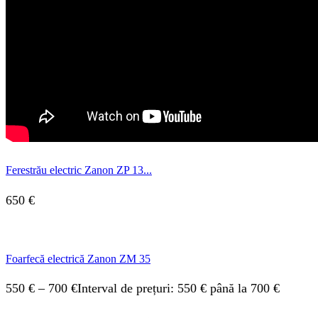
Ferestrău electric Zanon ZP 13...
650
€
Foarfecă electrică Zanon ZM 35
550
€
–
700
€
Interval de prețuri: 550 € până la 700 €