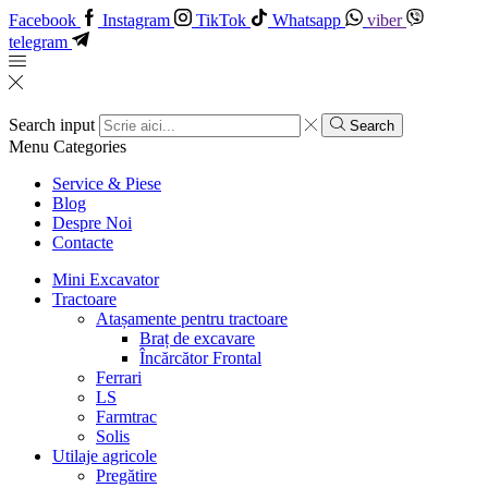
Facebook
Instagram
TikTok
Whatsapp
viber
telegram
Search input
Search
Menu
Categories
Service & Piese
Blog
Despre Noi
Contacte
Mini Excavator
Tractoare
Atașamente pentru tractoare
Braț de excavare
Încărcător Frontal
Ferrari
LS
Farmtrac
Solis
Utilaje agricole
Pregătire