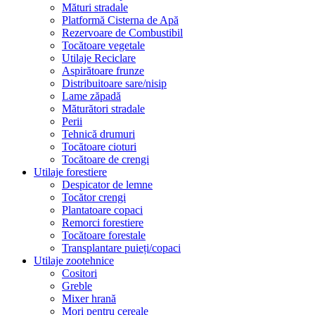
Mături stradale
Platformă Cisterna de Apă
Rezervoare de Combustibil
Tocătoare vegetale
Utilaje Reciclare
Aspirătoare frunze
Distribuitoare sare/nisip
Lame zăpadă
Măturători stradale
Perii
Tehnică drumuri
Tocătoare cioturi
Tocătoare de crengi
Utilaje forestiere
Despicator de lemne
Tocător crengi
Plantatoare copaci
Remorci forestiere
Tocătoare forestale
Transplantare puieți/copaci
Utilaje zootehnice
Cositori
Greble
Mixer hrană
Mori pentru cereale