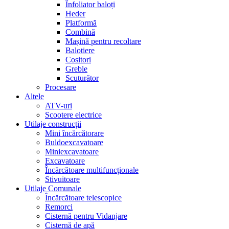
Înfoliator baloți
Heder
Platformă
Combină
Mașină pentru recoltare
Balotiere
Cositori
Greble
Scuturător
Procesare
Altele
ATV-uri
Scootere electrice
Utilaje construcții
Mini încărcătorare
Buldoexcavatoare
Miniexcavatoare
Excavatoare
Încărcătoare multifuncționale
Stivuitoare
Utilaje Comunale
Încărcătoare telescopice
Remorci
Cisternă pentru Vidanjare
Cisternă de apă