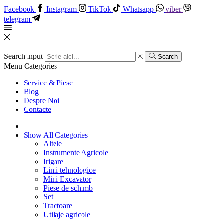
Facebook
Instagram
TikTok
Whatsapp
viber
telegram
Search input
Search
Menu
Categories
Service & Piese
Blog
Despre Noi
Contacte
Show All Categories
Altele
Instrumente Agricole
Irigare
Linii tehnologice
Mini Excavator
Piese de schimb
Set
Tractoare
Utilaje agricole