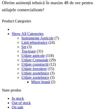
Oferim asistență tehnică în maxim 48 de ore pentru
utilajele comercializate!
Product Categories
Show All Categories
Instrumente Agricole
(7)
Linii tehnologice
(24)
Set
(3)
Tractoare
(31)
Utilaje agricole
(118)
Utilaje Comunale
(29)
Utilaje construcții
(12)
Utilaje forestiere
(15)
Utilaje zootehnice
(3)
Utilaje zootehnice
(3)
Mixer hrană
(2)
Stare produs
In stock
Out of stock
On sale