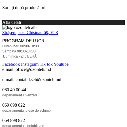
Sortați după producători
Află detali
Străşeni, sos. Chisinau 69, E58
PROGRAM DE LUCRU
Luni-Vineri 08:00-18:00
Sâmbăta 08:00-14:00
Duminica - ZI LIBERĂ
Facebook
Instagram
Tik-tok
Youtube
e-mail: office@ozonteh.md
e-mail: contabil.sef@ozonteh.md
060 40 00 44
departamentul vânzări
069 898 822
departamentul piese de schimb
069 898 872
departamentul contabilitate