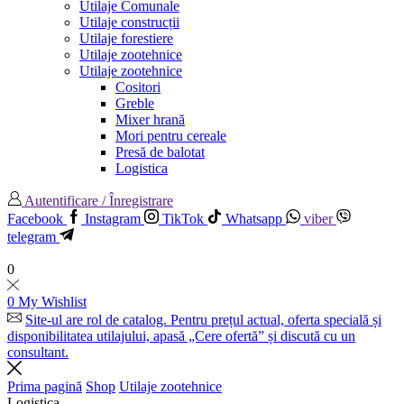
Utilaje Comunale
Utilaje construcții
Utilaje forestiere
Utilaje zootehnice
Utilaje zootehnice
Cositori
Greble
Mixer hrană
Mori pentru cereale
Presă de balotat
Logistica
Autentificare / Înregistrare
Facebook
Instagram
TikTok
Whatsapp
viber
telegram
0
0
My Wishlist
Site-ul are rol de catalog. Pentru prețul actual, oferta specială și
disponibilitatea utilajului, apasă „Cere ofertă” și discută cu un
consultant.
Prima pagină
Shop
Utilaje zootehnice
Logistica