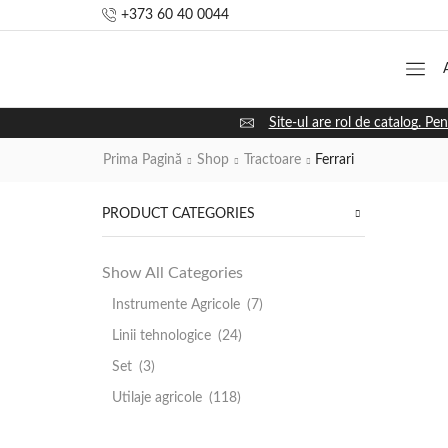
+373 60 40 0044
Site-ul are rol de catalog. Pen
Prima Pagină
Shop
Tractoare
Ferrari
PRODUCT CATEGORIES
Show All Categories
Instrumente Agricole
(7)
Linii tehnologice
(24)
Set
(3)
Utilaje agricole
(118)
Utilaje Comunale
(29)