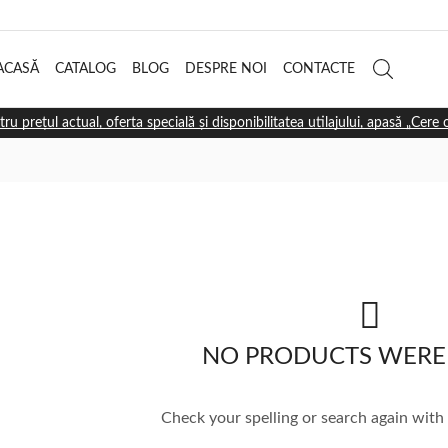
ACASĂ
CATALOG
BLOG
DESPRE NOI
CONTACTE
tru prețul actual, oferta specială și disponibilitatea utilajului, apasă „Cere
NO PRODUCTS WERE
Check your spelling or search again with 