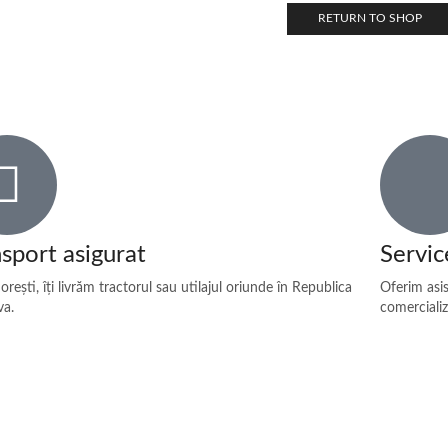
RETURN TO SHOP
sport asigurat
Servic
rești, îți livrăm tractorul sau utilajul oriunde în Republica
Oferim asis
a.
comercializ