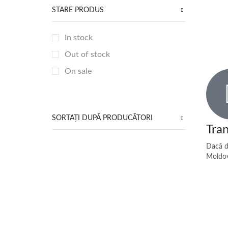
Utilaje construcții
(12)
STARE PRODUS
Utilaje forestiere
(15)
In stock
Utilaje zootehnice
(3)
Tractoare
Out of stock
(31)
Atașamente pentru tractoare
(3)
On sale
Farmtrac
(5)
LS
(14)
Solis
(8)
SORTAȚI DUPĂ PRODUCĂTORI
Tran
Dacă do
Moldov