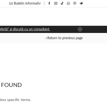
Buletin informativ
 ofertă” și discută cu un consultant.
Return to previous page
 FOUND
less specific terms.