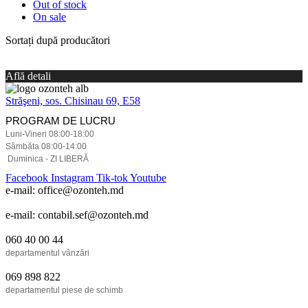
Out of stock
On sale
Sortați după producători
Află detali
Străşeni, sos. Chisinau 69, E58
PROGRAM DE LUCRU
Luni-Vineri 08:00-18:00
Sâmbăta 08:00-14:00
Duminica - ZI LIBERĂ
Facebook
Instagram
Tik-tok
Youtube
e-mail: office@ozonteh.md
e-mail: contabil.sef@ozonteh.md
060 40 00 44
departamentul vânzări
069 898 822
departamentul piese de schimb