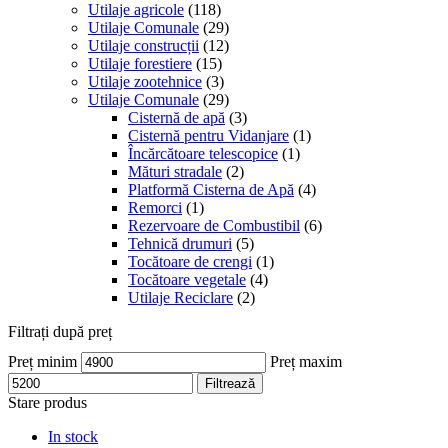
Utilaje agricole
(118)
Utilaje Comunale
(29)
Utilaje construcții
(12)
Utilaje forestiere
(15)
Utilaje zootehnice
(3)
Utilaje Comunale
(29)
Cisternă de apă
(3)
Cisternă pentru Vidanjare
(1)
Încărcătoare telescopice
(1)
Mături stradale
(2)
Platformă Cisterna de Apă
(4)
Remorci
(1)
Rezervoare de Combustibil
(6)
Tehnică drumuri
(5)
Tocătoare de crengi
(1)
Tocătoare vegetale
(4)
Utilaje Reciclare
(2)
Filtrați după preț
Preț minim
Preț maxim
Filtrează
Stare produs
In stock