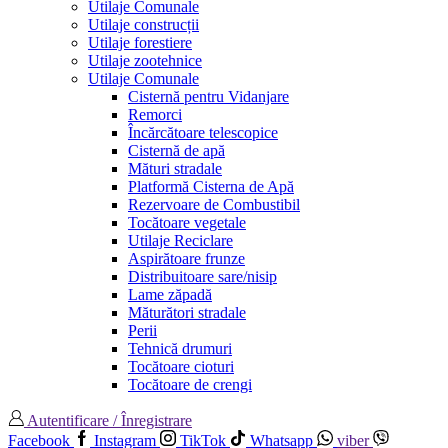
Utilaje Comunale
Utilaje construcții
Utilaje forestiere
Utilaje zootehnice
Utilaje Comunale
Cisternă pentru Vidanjare
Remorci
Încărcătoare telescopice
Cisternă de apă
Mături stradale
Platformă Cisterna de Apă
Rezervoare de Combustibil
Tocătoare vegetale
Utilaje Reciclare
Aspirătoare frunze
Distribuitoare sare/nisip
Lame zăpadă
Măturători stradale
Perii
Tehnică drumuri
Tocătoare cioturi
Tocătoare de crengi
Autentificare / Înregistrare
Facebook
Instagram
TikTok
Whatsapp
viber