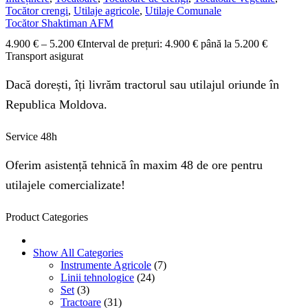
Tocător crengi
,
Utilaje agricole
,
Utilaje Comunale
Tocător Shaktiman AFM
4.900
€
–
5.200
€
Interval de prețuri: 4.900 € până la 5.200 €
Transport asigurat
Dacă dorești, îți livrăm tractorul sau utilajul oriunde în
Republica Moldova.
Service 48h
Oferim asistență tehnică în maxim 48 de ore pentru
utilajele comercializate!
Product Categories
Show All Categories
Instrumente Agricole
(7)
Linii tehnologice
(24)
Set
(3)
Tractoare
(31)