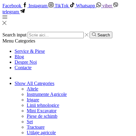
Facebook
Instagram
TikTok
Whatsapp
viber
telegram
Search input
Search
Menu
Categories
Service & Piese
Blog
Despre Noi
Contacte
Show All Categories
Altele
Instrumente Agricole
Irigare
Linii tehnologice
Mini Excavator
Piese de schimb
Set
Tractoare
Utilaje agricole