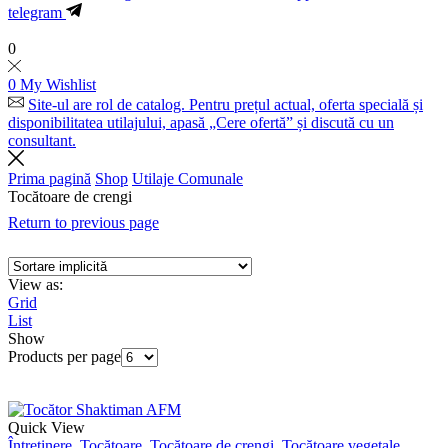
telegram
0
0
My Wishlist
Site-ul are rol de catalog. Pentru prețul actual, oferta specială și
disponibilitatea utilajului, apasă „Cere ofertă” și discută cu un
consultant.
Prima pagină
Shop
Utilaje Comunale
Tocătoare de crengi
Return to previous page
View as:
Grid
List
Show
Products per page
Quick View
Întreținere
,
Tocătoare
,
Tocătoare de crengi
,
Tocătoare vegetale
,