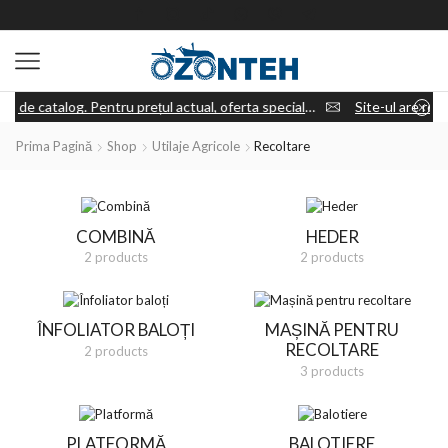
Site-ul are rol de catalog. Pentru prețul actual, oferta specială și disponibilitatea utilajului, apasă „Cere ofertă” și discută cu un consultant.
Prima Pagină
Shop
Utilaje Agricole
Recoltare
COMBINĂ
HEDER
2 products
2 products
ÎNFOLIATOR BALOȚI
MAȘINĂ PENTRU
RECOLTARE
2 products
3 products
PLATFORMĂ
BALOTIERE