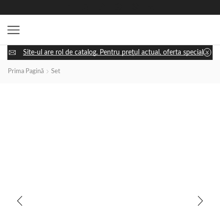
Site-ul are rol de catalog. Pentru prețul actual, oferta specială și disponibilitatea utilajului, apasă „Cere ofertă” și discută cu un consultant.
Prima Pagină
Set