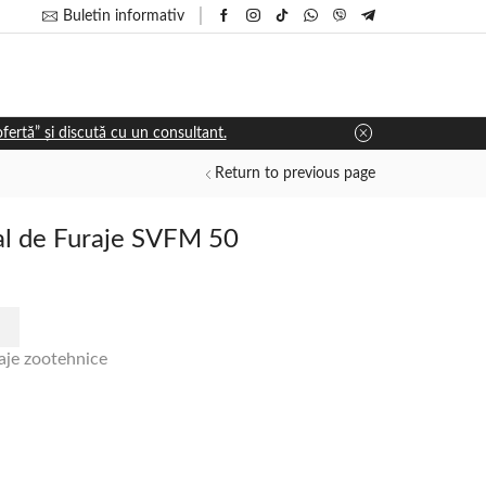
Buletin informativ
 ofertă” și discută cu un consultant.
Return to previous page
al de Furaje SVFM 50
laje zootehnice