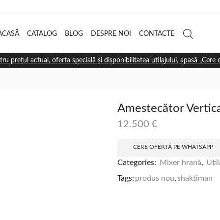
ACASĂ
CATALOG
BLOG
DESPRE NOI
CONTACTE
tru prețul actual, oferta specială și disponibilitatea utilajului, apasă „Cere
Amestecător Vertic
12.500
€
CERE OFERTĂ PE WHATSAPP
Categories:
Mixer hrană
,
Uti
Tags:
produs nou
,
shaktiman