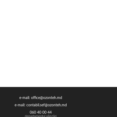
e-mail: office@ozonteh.md
e-mail: contabil.sef@ozonteh.md
060 40 00 44
departamentul vânzări