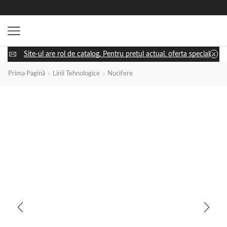
Site-ul are rol de catalog. Pentru prețul actual, oferta specială și disponibilitatea utilajului, apasă „Cere ofertă” și discută cu un consultant.
Prima Pagină
Linii Tehnologice
Nucifere