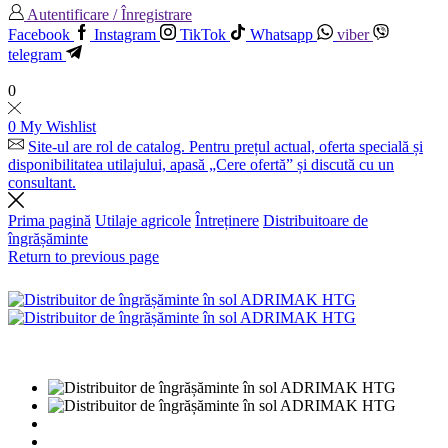
Autentificare / Înregistrare
Facebook
Instagram
TikTok
Whatsapp
viber
telegram
0
0
My Wishlist
Site-ul are rol de catalog. Pentru prețul actual, oferta specială și
disponibilitatea utilajului, apasă „Cere ofertă” și discută cu un
consultant.
Prima pagină
Utilaje agricole
Întreținere
Distribuitoare de
îngrășăminte
Return to previous page