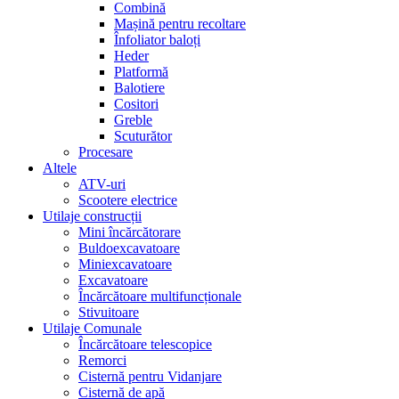
Combină
Mașină pentru recoltare
Înfoliator baloți
Heder
Platformă
Balotiere
Cositori
Greble
Scuturător
Procesare
Altele
ATV-uri
Scootere electrice
Utilaje construcții
Mini încărcătorare
Buldoexcavatoare
Miniexcavatoare
Excavatoare
Încărcătoare multifuncționale
Stivuitoare
Utilaje Comunale
Încărcătoare telescopice
Remorci
Cisternă pentru Vidanjare
Cisternă de apă