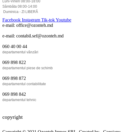
Luni-Vineri 08:00-18:00
Sâmbăta 08:00-14:00
Duminica - ZI LIBERĂ
Facebook
Instagram
Tik-tok
Youtube
e-mail: office@ozonteh.md
e-mail: contabil.sef@ozonteh.md
060 40 00 44
departamentul vânzări
069 898 822
departamentul piese de schimb
069 898 872
departamentul contabilitate
069 898 842
departamentul tehnic
copyright
Copyright © 2021
Ozonteh Impex SRL
. Created by -
Coroianu
.