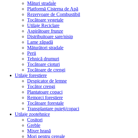
Mături stradale
Platformă Cisterna de Apă
Rezervoare de Combustibil
Tocătoare vegetale
Utilaje Reciclare
Aspirătoare frunze
Distribuitoare sare/nisip
Lame zăpadă
Măturători stradale
Perii
Tehnică drumuri
Tocătoare cioturi
Tocătoare de crengi
Utilaje forestiere
Despicator de lemne
Tocător crengi
Plantatoare copaci
Remorci forestiere
Tocătoare forestale
Transplantare puieți/copaci
Utilaje zootehnice
Cositori
Greble
Mixer hrană
Mori pentru cereale