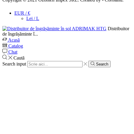
EUR / €
Lei / L
Distribuitor
de îngrășăminte î...
Acasă
Catalog
Chat
Caută
Search input
Search