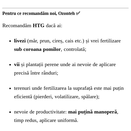
Pentru ce recomandăm noi, Ozonteh ✅
Recomandăm
HTG
dacă ai:
livezi
(măr, prun, cireș, cais etc.) și vrei fertilizare
sub coroana pomilor
, controlată;
vii
și plantații perene unde ai nevoie de aplicare
precisă între rânduri;
terenuri unde fertilizarea la suprafață este mai puțin
eficientă (pierderi, volatilizare, spălare);
nevoie de productivitate:
mai puțină manoperă
,
timp redus, aplicare uniformă.