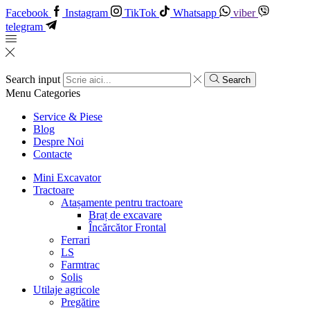
Facebook
Instagram
TikTok
Whatsapp
viber
telegram
Search input
Search
Menu
Categories
Service & Piese
Blog
Despre Noi
Contacte
Mini Excavator
Tractoare
Atașamente pentru tractoare
Braț de excavare
Încărcător Frontal
Ferrari
LS
Farmtrac
Solis
Utilaje agricole
Pregătire