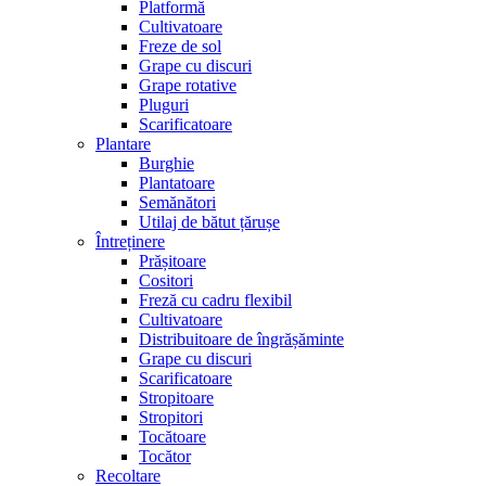
Platformă
Cultivatoare
Freze de sol
Grape cu discuri
Grape rotative
Pluguri
Scarificatoare
Plantare
Burghie
Plantatoare
Semănători
Utilaj de bătut țărușe
Întreținere
Prășitoare
Cositori
Freză cu cadru flexibil
Cultivatoare
Distribuitoare de îngrășăminte
Grape cu discuri
Scarificatoare
Stropitoare
Stropitori
Tocătoare
Tocător
Recoltare