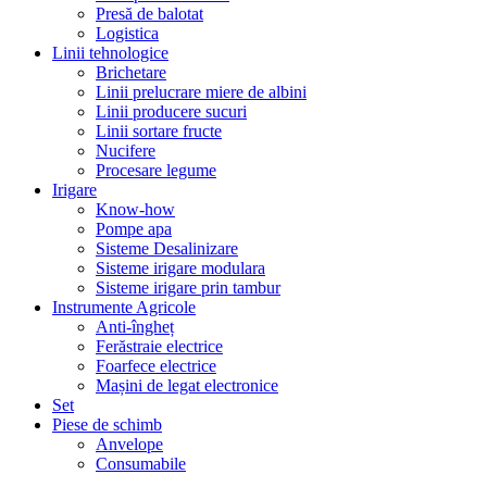
Presă de balotat
Logistica
Linii tehnologice
Brichetare
Linii prelucrare miere de albini
Linii producere sucuri
Linii sortare fructe
Nucifere
Procesare legume
Irigare
Know-how
Pompe apa
Sisteme Desalinizare
Sisteme irigare modulara
Sisteme irigare prin tambur
Instrumente Agricole
Anti-îngheț
Ferăstraie electrice
Foarfece electrice
Mașini de legat electronice
Set
Piese de schimb
Anvelope
Consumabile