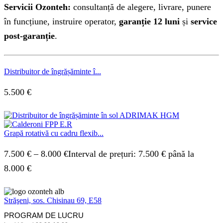
Servicii Ozonteh:
consultanță de alegere, livrare, punere
în funcțiune, instruire operator,
garanție 12 luni
și
service
post-garanție
.
Distribuitor de îngrășăminte î...
5.500
€
Grapă rotativă cu cadru flexib...
7.500
€
–
8.000
€
Interval de prețuri: 7.500 € până la
8.000 €
Străşeni, sos. Chisinau 69, E58
PROGRAM DE LUCRU