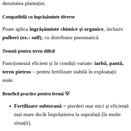
densitatea plantației.
Compatibilă cu îngrășăminte diverse
Poate aplica
îngrășăminte chimice și organice
, inclusiv
pulberi (ex.: sulf)
, cu distribuire pneumatică.
Testată pentru teren dificil
Funcționează eficient și în condiții variate:
iarbă, pantă,
teren pietros
– pentru fertilizare stabilă în exploatații
reale.
Beneficii practice pentru fermă 💡
Fertilizare subterană
= pierderi mai mici și eficiență
mai mare decât împrăștierea la suprafață (în multe
situații).