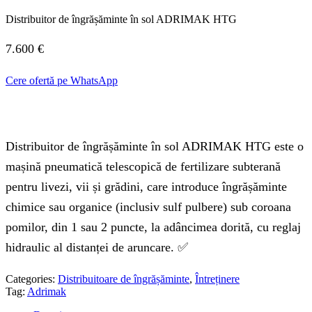
Distribuitor de îngrășăminte în sol ADRIMAK HTG
7.600
€
Cere ofertă pe WhatsApp
Distribuitor de îngrășăminte în sol ADRIMAK HTG
este o
mașină pneumatică telescopică de fertilizare subterană
pentru livezi, vii și grădini, care introduce îngrășăminte
chimice sau organice (inclusiv sulf pulbere)
sub coroana
pomilor
, din
1 sau 2 puncte
, la
adâncimea dorită
, cu
reglaj
hidraulic al distanței de aruncare
. ✅
Categories:
Distribuitoare de îngrășăminte
,
Întreținere
Tag:
Adrimak