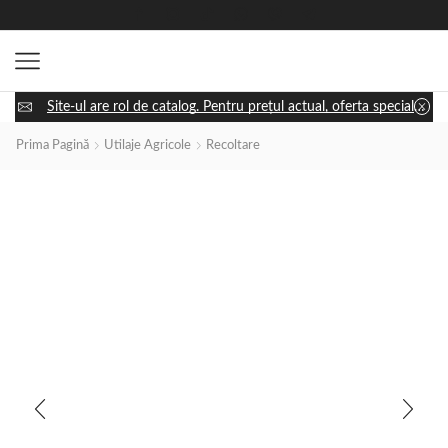
Site-ul are rol de catalog. Pentru prețul actual, oferta specială și disponibilitatea utilajului, apasă „Cere ofertă” și discută cu un consultant.
Prima Pagină
Utilaje Agricole
Recoltare