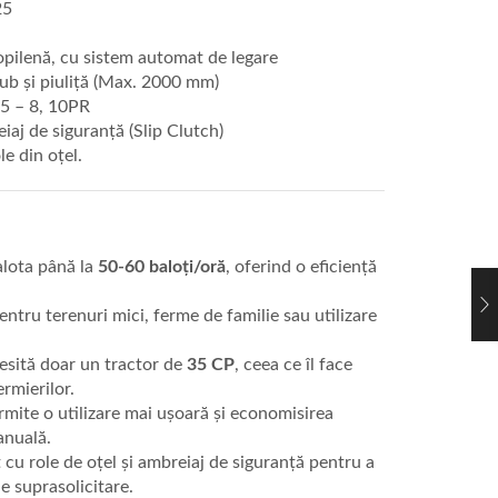
25
opilenă, cu sistem automat de legare
rub și piuliță (Max. 2000 mm)
.5 – 8, 10PR
aj de siguranță (Slip Clutch)
e din oțel.
lota până la
50-60 baloți/oră
, oferind o eficiență
entru terenuri mici, ferme de familie sau utilizare
sită doar un tractor de
35 CP
, ceea ce îl face
rmierilor.
mite o utilizare mai ușoară și economisirea
anuală.
cu role de oțel și ambreiaj de siguranță pentru a
e suprasolicitare.