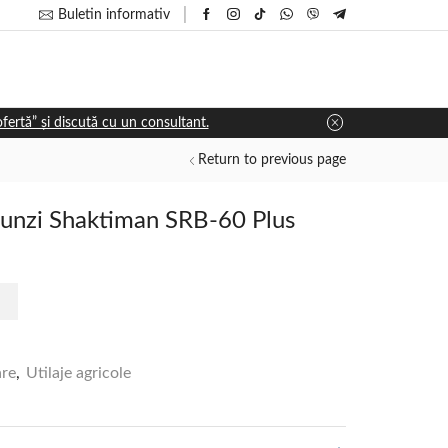
Buletin informativ
 ofertă” și discută cu un consultant.
Return to previous page
tunzi Shaktiman SRB-60 Plus
are
,
Utilaje agricole