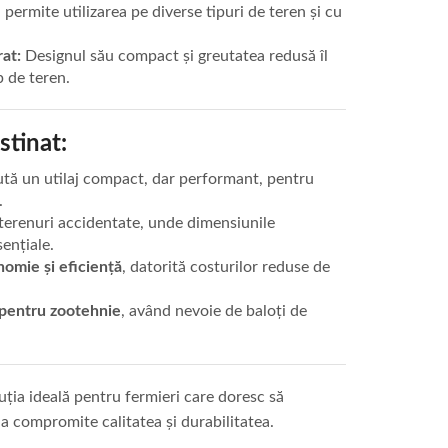
 permite utilizarea pe diverse tipuri de teren și cu
at:
Designul său compact și greutatea redusă îl
p de teren.
stinat:
tă un utilaj compact, dar performant, pentru
.
terenuri accidentate, unde dimensiunile
sențiale.
nomie și eficiență
, datorită costurilor reduse de
i pentru zootehnie
, având nevoie de baloți de
uția ideală pentru fermieri care doresc să
ă a compromite calitatea și durabilitatea.