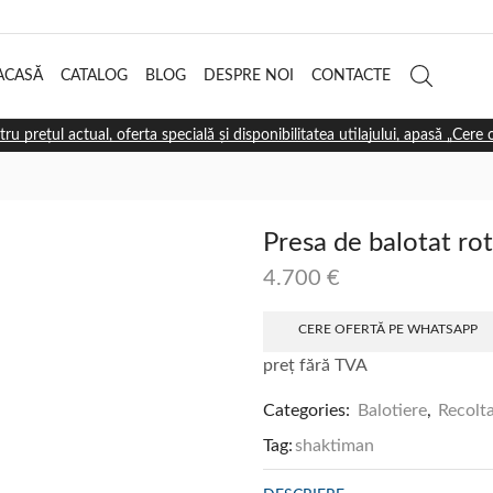
ACASĂ
CATALOG
BLOG
DESPRE NOI
CONTACTE
tru prețul actual, oferta specială și disponibilitatea utilajului, apasă „Cere
Presa de balotat ro
4.700
€
CERE OFERTĂ PE WHATSAPP
preț fără TVA
Categories:
Balotiere
,
Recolt
Tag:
shaktiman