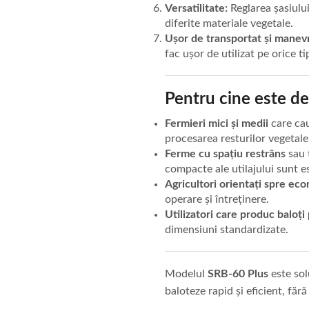
Versatilitate:
Reglarea șasiului
diferite materiale vegetale.
Ușor de transportat și manevr
fac ușor de utilizat pe orice ti
Pentru cine este de
Fermieri mici și medii
care cau
procesarea resturilor vegetale
Ferme cu spațiu restrâns
sau 
compacte ale utilajului sunt e
Agricultori orientați spre eco
operare și întreținere.
Utilizatori care produc baloț
dimensiuni standardizate.
Modelul
SRB-60 Plus
este sol
baloteze rapid și eficient, făr