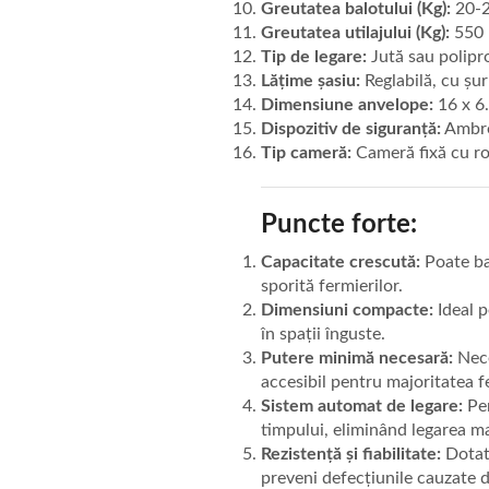
Greutatea balotului (Kg):
20-
Greutatea utilajului (Kg):
550
Tip de legare:
Jută sau polipr
Lățime șasiu:
Reglabilă, cu șu
Dimensiune anvelope:
16 x 6
Dispozitiv de siguranță:
Ambrei
Tip cameră:
Cameră fixă cu rol
Puncte forte:
Capacitate crescută:
Poate ba
sporită fermierilor.
Dimensiuni compacte:
Ideal p
în spații înguste.
Putere minimă necesară:
Nece
accesibil pentru majoritatea fe
Sistem automat de legare:
Per
timpului, eliminând legarea m
Rezistență și fiabilitate:
Dotat 
preveni defecțiunile cauzate d