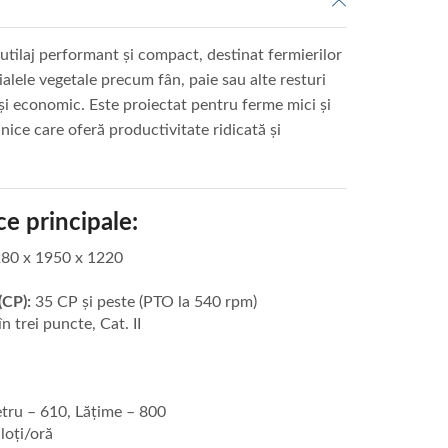
utilaj performant și compact, destinat fermierilor
alele vegetale precum fân, paie sau alte resturi
 și economic. Este proiectat pentru ferme mici și
nice care oferă productivitate ridicată și
ce principale:
80 x 1950 x 1220
(CP):
35 CP și peste (PTO la 540 rpm)
n trei puncte, Cat. II
ru – 610, Lățime – 800
loți/oră