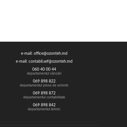
e-mail: office@ozonteh.md
e-mail: contabil.sef@ozonteh.md
060 40 00 44
departamentul vânzări
069 898 822
departamentul piese de schimb
069 898 872
departamentul contabilitate
069 898 842
departamentul tehnic