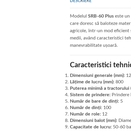
DESCRIERE
Modelul
SRB-60 Plus
este un 
care doresc să baloteze materi
agricole, într-un mod eficient
medii, având caracteristici teh
manevrabilitate ușoară.
Caracteristici tehni
Dimensiuni generale (mm):
12
Lățime de lucru (mm):
800
Puterea minimă a tractorului 
Sistem de prindere:
Prindere î
Număr de bare de dinți:
5
Număr de dinți:
100
Număr de role:
12
Dimensiuni balot (mm):
Diamet
Capacitate de lucru:
50-60 ba