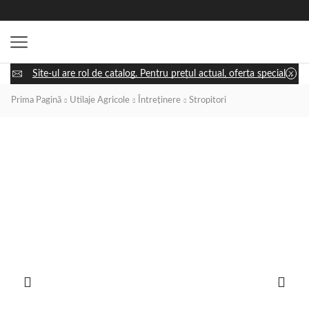
Site-ul are rol de catalog. Pentru prețul actual, oferta specială și disponibilitatea utilajului, apasă „Cere ofertă” și discută cu un consultant.
Prima Pagină
Utilaje Agricole
Întreținere
Stropitori