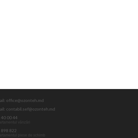
ail: office@ozonteh.md
ail: contabil.sef@ozonteh.md
 40 00 44
rtamentul vânzări
 898 822
rtamentul piese de schimb