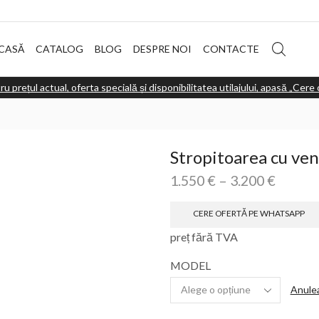
CASĂ
CATALOG
BLOG
DESPRE NOI
CONTACTE
ru prețul actual, oferta specială și disponibilitatea utilajului, apasă „Cer
Stropitoarea cu ven
1.550
€
–
3.200
€
CERE OFERTĂ PE WHATSAPP
preț fără TVA
MODEL
Anule