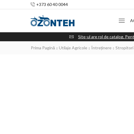
+373 60 40 0044
A
Site-ul are rol de catalog. Pent
Prima Pagină
Utilaje Agricole
Întreținere
Stropitori