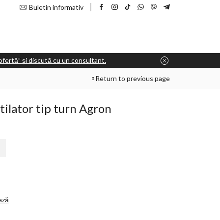
Buletin informativ
e ofertă” și discută cu un consultant.
Return to previous page
tilator tip turn Agron
ază