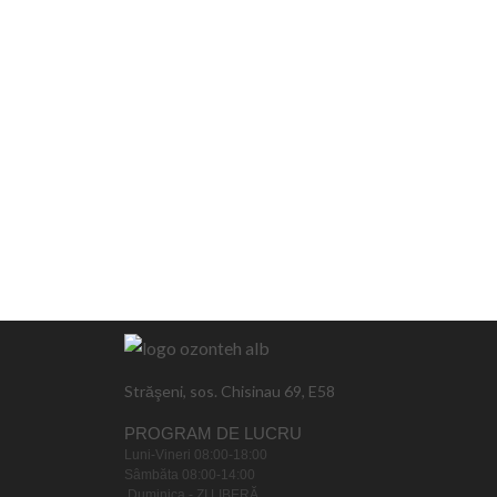
Străşeni, sos. Chisinau 69, E58
PROGRAM DE LUCRU
Luni-Vineri 08:00-18:00
Sâmbăta 08:00-14:00
Duminica - ZI LIBERĂ