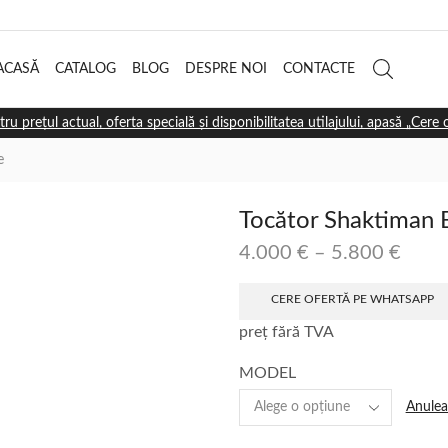
ACASĂ
CATALOG
BLOG
DESPRE NOI
CONTACTE
tru prețul actual, oferta specială și disponibilitatea utilajului, apasă „Cere
e
Tocător Shaktiman
4.000
€
–
5.800
€
CERE OFERTĂ PE WHATSAPP
preț fără TVA
MODEL
Anulea