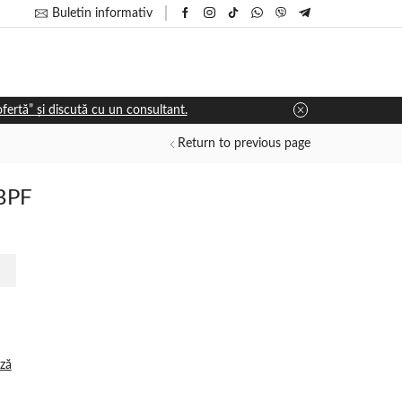
Buletin informativ
 ofertă” și discută cu un consultant.
Return to previous page
 BPF
ză