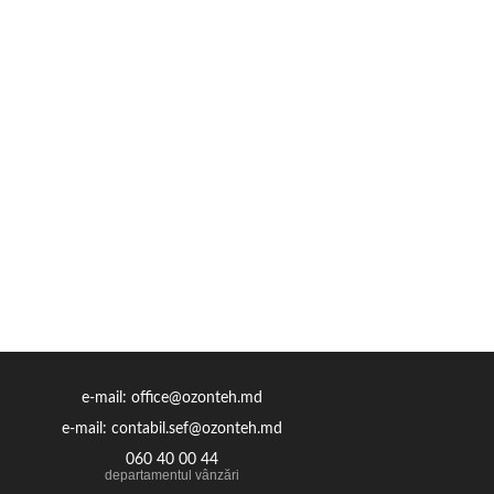
e-mail: office@ozonteh.md
e-mail: contabil.sef@ozonteh.md
060 40 00 44
departamentul vânzări