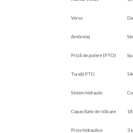
Verso
D
Ambreiaj
Si
Priză de putere (PTO)
Sp
Turații PTO
54
Sistem hidraulic
Cu
Capacitate de ridicare
18
Prize hidraulice
3 