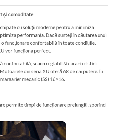
rt și comoditate
echipate cu soluții moderne pentru a minimiza
ptimiza performanța. Dacă sunteți în căutarea unui
o funcționare confortabilă în toate condițiile,
XU vor funcționa perfect.
 confortabilă, scaun reglabil și caracteristici
 Motoarele din seria XU oferă 68 de cai putere. În
u marșarier mecanic (SS) 16×16.
e permite timpi de funcționare prelungiți, sporind