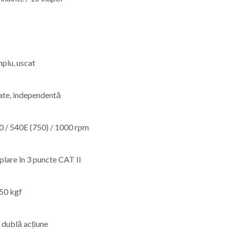
a
mplu, uscat
ate, independentă
0 / 540E (750) / 1000 rpm
plare în 3 puncte CAT II
50 kgf
x dublă acțiune