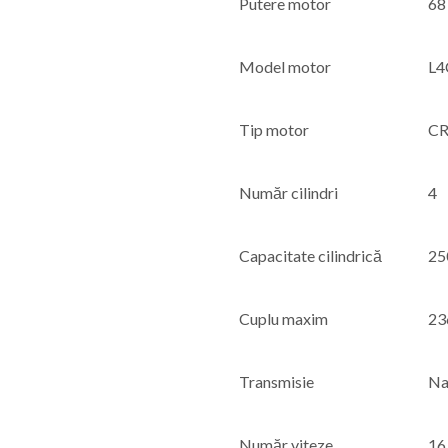
Putere motor
68
Model motor
L4
Tip motor
CR
Număr cilindri
4
Capacitate cilindrică
25
Cuplu maxim
23
Transmisie
Na
Număr viteze
16 