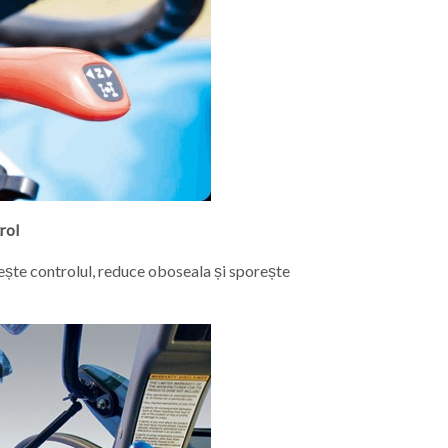
rol
țește controlul, reduce oboseala și sporește