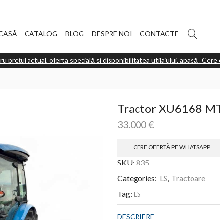
CASĂ
CATALOG
BLOG
DESPRE NOI
CONTACTE
ru prețul actual, oferta specială și disponibilitatea utilajului, apasă „Cer
Tractor XU6168 M
33.000
€
CERE OFERTĂ PE WHATSAPP
SKU:
835
Categories:
LS
,
Tractoare
Tag:
LS
DESCRIERE