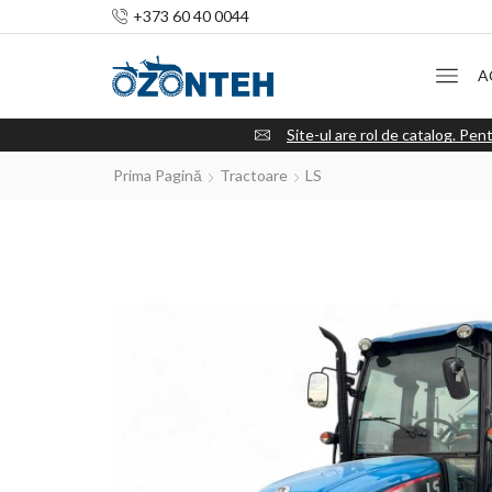
+373 60 40 0044
A
Site-ul are rol de catalog. Pent
Prima Pagină
Tractoare
LS