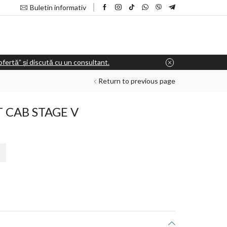
Buletin informativ
e ofertă” și discută cu un consultant.
Return to previous page
T CAB STAGE V