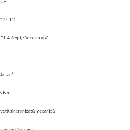
 CP
C25-T2
DI, 4 timpi, răcire cu apă
05 cm³
6 Nm
vetă sincronizată mecanică
înainte / 16 înapoi