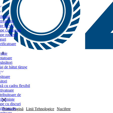
tformă
tivatoare
ze de sol
pe cu discuri
pe rotative
guri
rificatoare
0
ghie
ntatoare
ănători
laj de bătut țărușe
e
șitoare
itori
ză cu cadru flexibil
tivatoare
tribuitoare de
rășăminte
pe cu discuri
rificatoare
Prima Pagină
Linii Tehnologice
Nucifere
opitoare