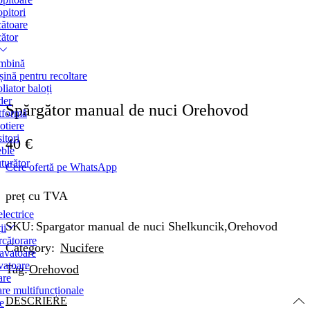
opitori
ătoare
ător
mbină
ină pentru recoltare
oliator baloți
der
Spărgător manual de nuci Orehovod
tformă
otiere
itori
40
€
ble
turător
Cere ofertă pe WhatsApp
preț cu TVA
lectrice
SKU:
Spargator manual de nuci Shelkuncik,Orehovod
ii
rcătorare
Category:
Nucifere
avatoare
vatoare
Tag:
Orehovod
are
are multifuncționale
DESCRIERE
e