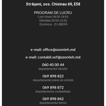
Străşeni, sos. Chisinau 69, E58
PROGRAM DE LUCRU
Luni-Vineri 08:00-18:00
Sâmbăta 08:00-14:00
Duminica - ZI LIBERĂ
e-mail: office@ozonteh.md
e-mail: contabil.sef@ozonteh.md
060 40 00 44
departamentul vânzări
069 898 822
departamentul piese de schimb
069 898 872
departamentul contabilitate
069 898 842
departamentul tehnic