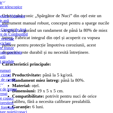
le
are telescopice
Orheocolul conic „Spărgător de Nuci” din oțel este un
pentru Vidanjare
de apă
instrument manual robust, conceput pentru a sparge nucile
radale
 Cisterna de Apă
cu grijă, asigurând un randament de până la 80% de miez
e de Combustibil
întreg. Fabricat integral din oțel și acoperit cu vopsea
 vegetale
ciclare
pulbere pentru protecție împotriva coroziunii, acest
re frunze
dispozitiv este durabil și nu necesită întreținere.
oare sare/nisip
adă
i stradale
Caracteristici principale:
drumuri
Productivitate:
până la 5 kg/oră.
 cioturi
 de crengi
Randament miez întreg:
până la 80%.
e
Material:
oțel.
r de lemne
Dimensiuni:
19 x 5 x 5 cm.
rengi
Compatibilitate:
potrivit pentru nuci de orice
re copaci
calibru, fără a necesita calibrare prealabilă.
orestiere
Garanție:
6 luni.
 forestale
tare puieți/copaci