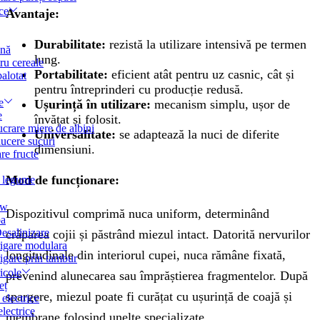
ce
Avantaje:
Durabilitate:
rezistă la utilizare intensivă pe termen
ană
lung.
ru cereale
Portabilitate:
eficient atât pentru uz casnic, cât și
alotat
pentru întreprinderi cu producție redusă.
e
Ușurință în utilizare:
mecanism simplu, ușor de
e
învățat și folosit.
ucrare miere de albini
Universalitate:
se adaptează la nuci de diferite
ducere sucuri
dimensiuni.
are fructe
Mod de funcționare:
e legume
ow
Dispozitivul comprimă nuca uniform, determinând
pa
esalinizare
crăparea cojii și păstrând miezul intact. Datorită nervurilor
rigare modulara
longitudinale din interiorul cupei, nuca rămâne fixată,
rigare prin tambur
icole
prevenind alunecarea sau împrăștierea fragmentelor. După
eț
spargere, miezul poate fi curățat cu ușurință de coajă și
 electrice
lectrice
membrane folosind unelte specializate.