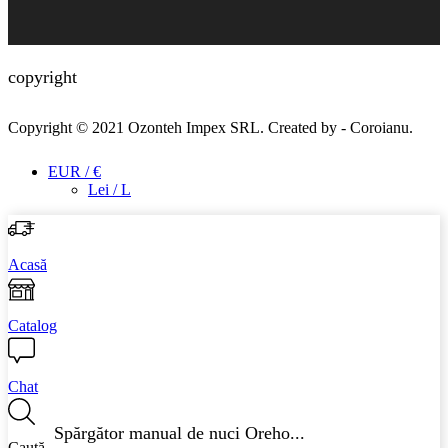
copyright
Copyright © 2021
Ozonteh Impex SRL
. Created by -
Coroianu
.
EUR / €
Lei / L
Acasă
Catalog
Chat
Spărgător manual de nuci Oreho...
Caută