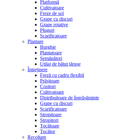
Platformă
Cultivatoare
Freze de sol
Grape cu discuri
Grape rotative
Pluguri
Scarificatoare
Plantare
Burghie
Plantatoare
Semănători
Utilaj de bătut țărușe
Întreținere
Freză cu cadru flexibil
Prășitoare
Cositori
Cultivatoare
Distribuitoare de îngrășăminte
Grape cu discuri
Scarificatoare
Stropitoare
Stropitori
Tocătoare
Tocător
Recoltare