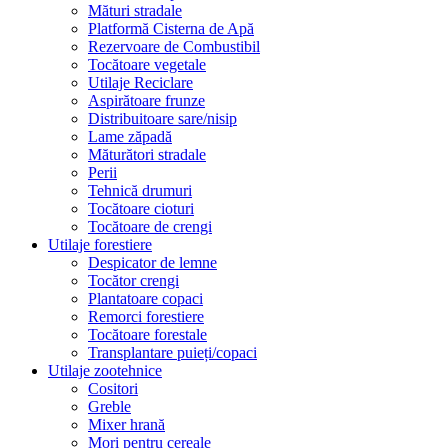
Mături stradale
Platformă Cisterna de Apă
Rezervoare de Combustibil
Tocătoare vegetale
Utilaje Reciclare
Aspirătoare frunze
Distribuitoare sare/nisip
Lame zăpadă
Măturători stradale
Perii
Tehnică drumuri
Tocătoare cioturi
Tocătoare de crengi
Utilaje forestiere
Despicator de lemne
Tocător crengi
Plantatoare copaci
Remorci forestiere
Tocătoare forestale
Transplantare puieți/copaci
Utilaje zootehnice
Cositori
Greble
Mixer hrană
Mori pentru cereale