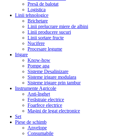
Presă de balotat
Logistica
Linii tehnologice
Brichetare
Linii prelucrare miere de albini
Linii producere sucuri
Linii sortare fructe
Nucifere
Procesare legume
Irigare
Know-how
Pompe apa
Sisteme Desalinizare
Sisteme irigare modulara
Sisteme irigare prin tambur
Instrumente Agricole
Anti-îngheț
Ferăstraie electrice
Foarfece electrice
Mașini de legat electronice
Set
Piese de schimb
Anvelope
Consumabile