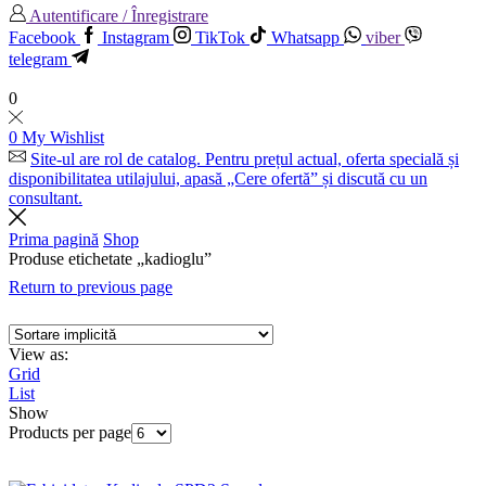
Autentificare / Înregistrare
Facebook
Instagram
TikTok
Whatsapp
viber
telegram
0
0
My Wishlist
Site-ul are rol de catalog. Pentru prețul actual, oferta specială și
disponibilitatea utilajului, apasă „Cere ofertă” și discută cu un
consultant.
Prima pagină
Shop
Produse etichetate „kadioglu”
Return to previous page
View as:
Grid
List
Show
Products per page