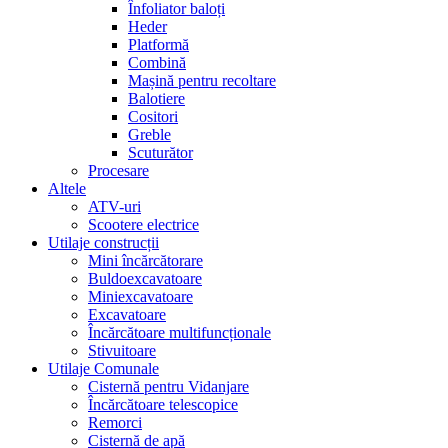
Înfoliator baloți
Heder
Platformă
Combină
Mașină pentru recoltare
Balotiere
Cositori
Greble
Scuturător
Procesare
Altele
ATV-uri
Scootere electrice
Utilaje construcții
Mini încărcătorare
Buldoexcavatoare
Miniexcavatoare
Excavatoare
Încărcătoare multifuncționale
Stivuitoare
Utilaje Comunale
Cisternă pentru Vidanjare
Încărcătoare telescopice
Remorci
Cisternă de apă