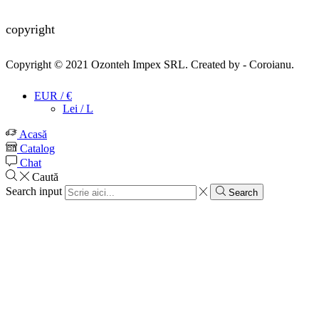
copyright
Copyright © 2021
Ozonteh Impex SRL
. Created by -
Coroianu
.
EUR / €
Lei / L
Acasă
Catalog
Chat
Caută
Search input
Search