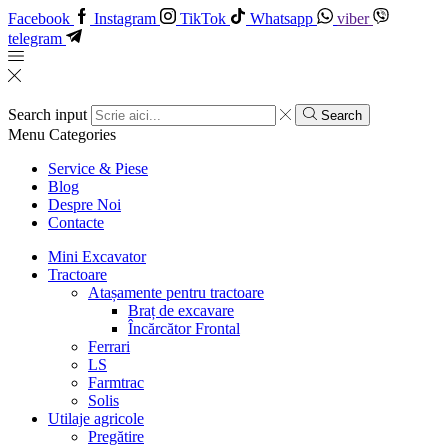
Facebook
Instagram
TikTok
Whatsapp
viber
telegram
Search input
Search
Menu
Categories
Service & Piese
Blog
Despre Noi
Contacte
Mini Excavator
Tractoare
Atașamente pentru tractoare
Braț de excavare
Încărcător Frontal
Ferrari
LS
Farmtrac
Solis
Utilaje agricole
Pregătire