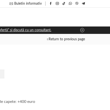
Buletin informativ
 ofertă” și discută cu un consultant.
Return to previous page
le capete: +400 euro