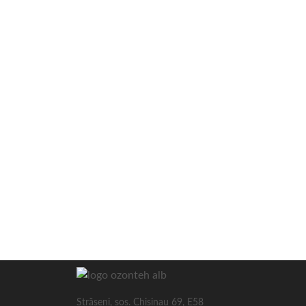
Străşeni, sos. Chisinau 69, E58