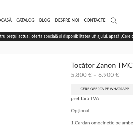
ACASĂ
CATALOG
BLOG
DESPRE NOI
CONTACTE
tru prețul actual, oferta specială și disponibilitatea utilajului, apasă „Cere
Tocător Zanon TMC
5.800
€
–
6.900
€
CERE OFERTĂ PE WHATSAPP
preț fără TVA
Opțional:
1.Cardan omocinetic pe ambe